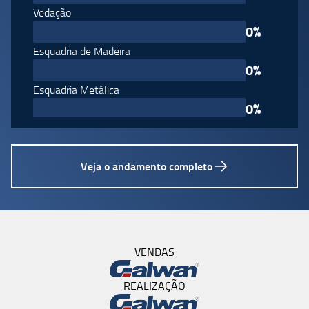
Vedação
0
%
Esquadria de Madeira
0
%
Esquadria Metálica
0
%
Vidros
0
%
Veja o andamento completo
Cobertura
0
%
Impermeabilização
0
%
Revestimento de teto
VENDAS
0
%
Revestimento de paredes internas
REALIZAÇÃO
0
%