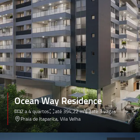
Ocean Way Residence
2 a 4 quartos
até 394,22 m²
até 3 vagas
Praia de Itaparica
, Vila Velha