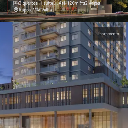
3 quartos, 1 suíte
Até 120m²
2 vagas
Itapoã
, Vila Velha
Lançamento