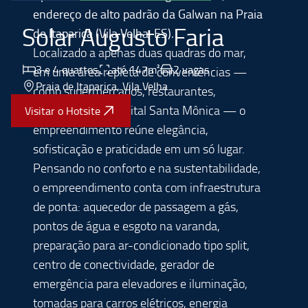
endereço de alto padrão da Galwan na Praia
Solar Augusto Faria
de Itaparica (Vila Velha-ES).
Localizado a apenas duas quadras do mar,
3 e 4 quartos
até 147m²
2 vagas
em uma área repleta de conveniências —
Praia de Itaparica
, Vila Velha
como supermercados, restaurantes,
farmácias e o Hospital Santa Mônica — o
Visitar o Hotsite
empreendimento reúne elegância,
sofisticação e praticidade em um só lugar.
Pensando no conforto e na sustentabilidade,
o empreendimento conta com infraestrutura
de ponta: aquecedor de passagem a gás,
pontos de água e esgoto na varanda,
preparação para ar-condicionado tipo split,
centro de conectividade, gerador de
emergência para elevadores e iluminação,
tomadas para carros elétricos, energia